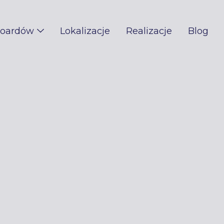
boardów
Lokalizacje
Realizacje
Blog