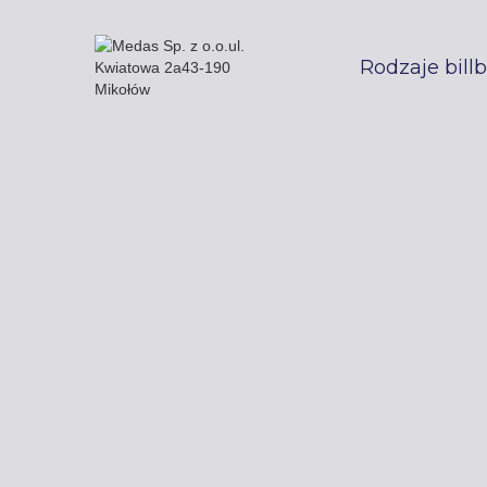
Rodzaje bill