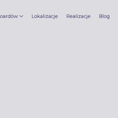
boardów
Lokalizacje
Realizacje
Blog