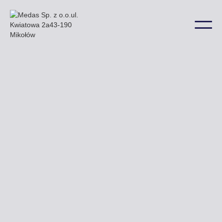
Do Kalisza również dotarły nasze billboardy. Znaleźć
je można m.in. przy ulicy Górnośląskiej Podmiejskiej
oraz Polnej a także w wielu innych lokalizacjach na
terenie miasta.
Uzyskaj ofertę