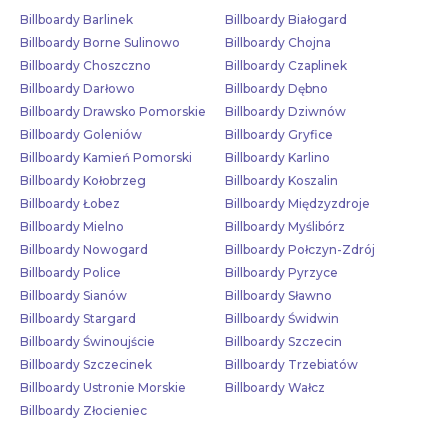
Billboardy Barlinek
Billboardy Białogard
Billboardy Borne Sulinowo
Billboardy Chojna
Billboardy Choszczno
Billboardy Czaplinek
Billboardy Darłowo
Billboardy Dębno
Billboardy Drawsko Pomorskie
Billboardy Dziwnów
Billboardy Goleniów
Billboardy Gryfice
Billboardy Kamień Pomorski
Billboardy Karlino
Billboardy Kołobrzeg
Billboardy Koszalin
Billboardy Łobez
Billboardy Międzyzdroje
Billboardy Mielno
Billboardy Myślibórz
Billboardy Nowogard
Billboardy Połczyn-Zdrój
Billboardy Police
Billboardy Pyrzyce
Billboardy Sianów
Billboardy Sławno
Billboardy Stargard
Billboardy Świdwin
Billboardy Świnoujście
Billboardy Szczecin
Billboardy Szczecinek
Billboardy Trzebiatów
Billboardy Ustronie Morskie
Billboardy Wałcz
Billboardy Złocieniec