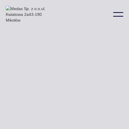
W Szczecinku nasze billboardy mogą Państwo
zobaczyć np. przy ulicy Koszalińskiej Armii Krajowej
i Kościuszki a także w wielu innych lokalizacjach na
terenie miasta.
Uzyskaj ofertę