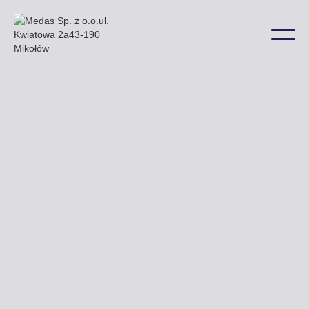
Nasze główne billboardy rozmieszczone są przy
Drodze Wojewódzkiej nr 942 a także w wielu innych
lokalizacjach na terenie miasta.
Uzyskaj ofertę