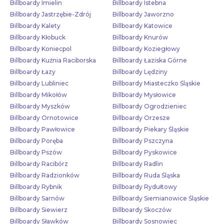
Billboardy Imielin
Billboardy Istebna
Billboardy Jastrzębie-Zdrój
Billboardy Jaworzno
Billboardy Kalety
Billboardy Katowice
Billboardy Kłobuck
Billboardy Knurów
Billboardy Koniecpol
Billboardy Koziegłowy
Billboardy Kuźnia Raciborska
Billboardy Łaziska Górne
Billboardy Łazy
Billboardy Lędziny
Billboardy Lubliniec
Billboardy Miasteczko Śląskie
Billboardy Mikołów
Billboardy Mysłowice
Billboardy Myszków
Billboardy Ogrodzieniec
Billboardy Ornotowice
Billboardy Orzesze
Billboardy Pawłowice
Billboardy Piekary Śląskie
Billboardy Poręba
Billboardy Pszczyna
Billboardy Pszów
Billboardy Pyskowice
Billboardy Racibórz
Billboardy Radlin
Billboardy Radzionków
Billboardy Ruda Śląska
Billboardy Rybnik
Billboardy Rydułtowy
Billboardy Sarnów
Billboardy Siemianowice Śląskie
Billboardy Siewierz
Billboardy Skoczów
Billboardy Sławków
Billboardy Sosnowiec