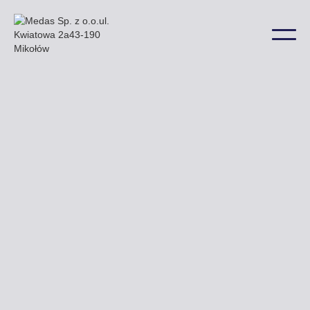
Przy ulicy Filarskiego Fabrycznej oraz Chrobrego
mogą Państwo zobaczyć przykładowe billboardy
które oferuje nasza firma a także w wielu innych
lokalizacjach na terenie miasta.
Uzyskaj ofertę