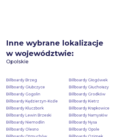
Inne wybrane lokalizacje
w województwie:
Opolskie
Billboardy Brzeg
Billboardy Głogówek
Billboardy Głubczyce
Billboardy Głuchołazy
Billboardy Gogolin
Billboardy Grodków
Billboardy Kędzierzyn-Koźle
Billboardy Kietrz
Billboardy Kluczbork
Billboardy Krapkowice
Billboardy Lewin Brzeski
Billboardy Namysłów
Billboardy Niemodlin
Billboardy Nysa
Billboardy Olesno
Billboardy Opole
Billboardy Otmuchów
Billboardy Ozimek