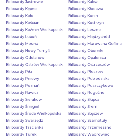
Billboardy Jastrowie
Billboardy Kalisz
Billboardy Kępno
Billboardy Kłodawa
Billboardy Koło
Billboardy Konin
Billboardy Kościan
Billboardy Kostrzyn
Billboardy Koźmin Wielkopolski
Billboardy Leszno
Billboardy Luboń
Billboardy Międzychód
Billboardy Mosina
Billboardy Murowana Goślina
Billboardy Nowy Tomyśl
Billboardy Oborniki
Billboardy Odolanów
Billboardy Opalenica
Billboardy Ostrów Wielkopolski
Billboardy Ostrzeszów
Billboardy Piła
Billboardy Pleszew
Billboardy Pniewy
Billboardy Pobiedziska
Billboardy Poznań
Billboardy Puszczykowo
Billboardy Rawicz
Billboardy Rogoźno
Billboardy Sieraków
Billboardy Słupca
Billboardy Śmigiel
Billboardy Śrem
Billboardy Środa Wielkopolska
Billboardy Stęszew
Billboardy Swarzędz
Billboardy Szamotuły
Billboardy Trzcianka
Billboardy Trzemeszno
Billboardy Turek
Billboardy Wągrowiec