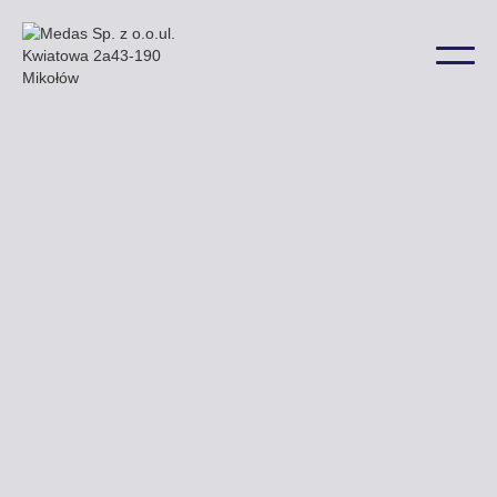
Przykładowe billboardy które oferuje nasza firma
zobaczyć można m.in. przy ulicy Sikorskiego
Chodzieskiej i Wronieckiej a także w wielu innych
lokalizacjach na terenie miasta.
Uzyskaj ofertę