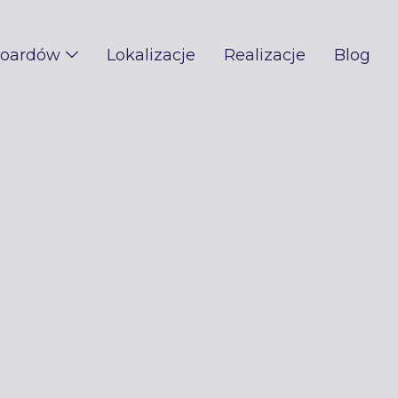
boardów
Lokalizacje
Realizacje
Blog