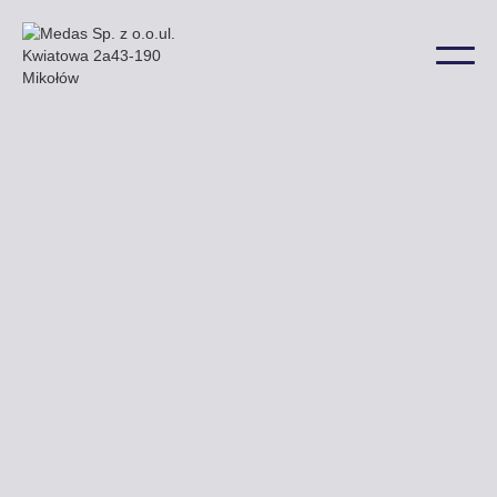
Oferowane przez naszą firmę billboardy znajdą
Państwo np. przy ulicy Warszawskiej Piłsudskiego
i Szewskiej a także w wielu innych lokalizacjach na
terenie miasta.
Uzyskaj ofertę