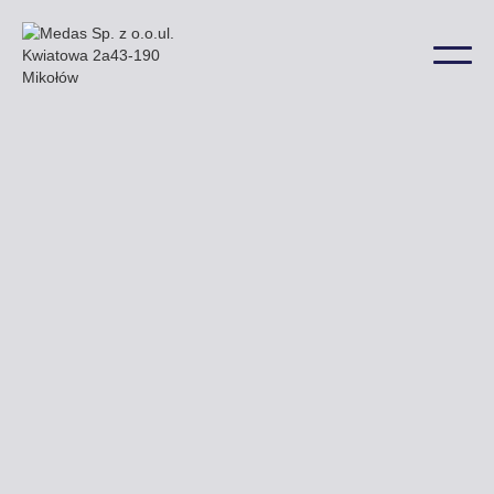
W Poroninie nasze przykładowe billboardy
mieszczą się przy Drodze Wojewódzkiej nr 961
oraz przy ulicy Wojdyły a także w wielu innych
lokalizacjach na terenie miasta.
Uzyskaj ofertę