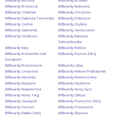
Billboardy Bochnia
Billboardy Brzesko
Billboardy Brzeszcze
Billboardy Bukowno
Billboardy Chełmek
Billboardy Chrzanów
Billboardy Dąbrowa Tarnowska
Billboardy Dobczyce
Billboardy Gorlice
Billboardy Grybów
Billboardy Jadowniki
Billboardy Jawiszowice
Billboardy Jordanów
Billboardy Kalwaria
Zebrzydowska
Billboardy Kęty
Billboardy Kraków
Billboardy Krościeńko nad
Billboardy Krynica-Zdrój
Dunajcem
Billboardy Krzeszowice
Billboardy Libiąż
Billboardy Limanowa
Billboardy Maków Podhalański
Billboardy Miechów
Billboardy Mszana Dolna
Billboardy Muszyna
Billboardy Myślenice
Billboardy Niepołomice
Billboardy Nowy Sącz
Billboardy Nowy Targ
Billboardy Olkusz
Billboardy Oświęcim
Billboardy Piwniczna-Zdrój
Billboardy Poronin
Billboardy Proszowice
Billboardy Rabka-Zdrój
Billboardy Skawina