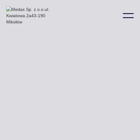
Przy ulicy Dziwnowskiej Szczecińskiej
oraz Orzeszkowej zobaczyć można niektóre
z naszych billboardów a także w wielu innych
lokalizacjach na terenie miasta.
Uzyskaj ofertę