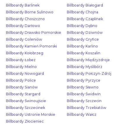
Billboardy Barlinek
Billboardy Białogard
Billboardy Borne Sulinowo
Billboardy Chojna
Billboardy Choszczno
Billboardy Czaplinek
Billboardy Darłowo
Billboardy Dębno
Billboardy Drawsko Pomorskie
Billboardy Dziwnów
Billboardy Goleniów
Billboardy Gryfice
Billboardy Kamień Pomorski
Billboardy Karlino
Billboardy Kołobrzeg
Billboardy Koszalin
Billboardy Łobez
Billboardy Międzyzdroje
Billboardy Mielno
Billboardy Myślibórz
Billboardy Nowogard
Billboardy Połczyn-Zdrój
Billboardy Police
Billboardy Pyrzyce
Billboardy Sianów
Billboardy Sławno
Billboardy Stargard
Billboardy Świdwin
Billboardy Świnoujście
Billboardy Szczecin
Billboardy Szczecinek
Billboardy Trzebiatów
Billboardy Ustronie Morskie
Billboardy Wałcz
Billboardy Złocieniec