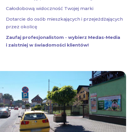
Całodobową widoczność Twojej marki
Dotarcie do osób mieszkających i przejeżdżających
przez okolicę
Zaufaj profesjonalistom - wybierz Medas-Media
i zaistniej w świadomości klientów!