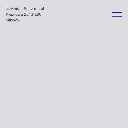
W Rydułtowach nasze billboardy mogą Państwo
znaleźć m.in. przy ulicy Obywatelskiej Raciborskiej
i Bohaterów Warszawy a także w wielu innych
lokalizacjach na terenie miasta.
Uzyskaj ofertę