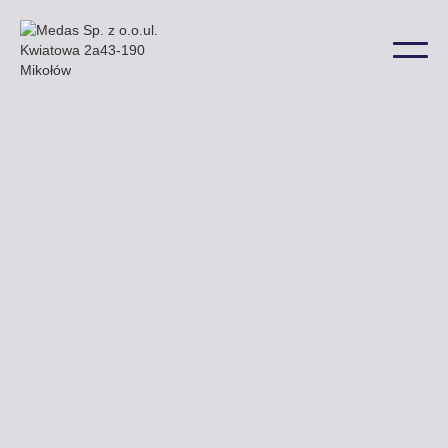
Nasze billboardy znajdują się przede wszystkim
przy ulicy Chrobrego i Drodze Wojewódzkiej nr 165
a także w wielu innych lokalizacjach na terenie
miasta.
Uzyskaj ofertę