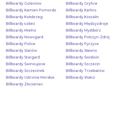
Billboardy Goleniów
Billboardy Gryfice
Billboardy Kamień Pomorski
Billboardy Karlino
Billboardy Kołobrzeg
Billboardy Koszalin
Billboardy Łobez
Billboardy Międzyzdroje
Billboardy Mielno
Billboardy Myślibórz
Billboardy Nowogard
Billboardy Połczyn-Zdrój
Billboardy Police
Billboardy Pyrzyce
Billboardy Sianów
Billboardy Sławno
Billboardy Stargard
Billboardy Świdwin
Billboardy Świnoujście
Billboardy Szczecin
Billboardy Szczecinek
Billboardy Trzebiatów
Billboardy Ustronie Morskie
Billboardy Wałcz
Billboardy Złocieniec