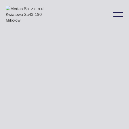
W Jaworze billboardy oferowane przez naszą firmę
znajdą Państwo m.in. przy ulicy Wiejskiej Chopina
i Wrocławskiej a także w wielu innych lokalizacjach
na terenie miasta.
Uzyskaj ofertę