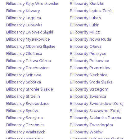
Billboardy Kąty Wrocławskie
Billboardy Kłodzko
Billboardy Kowary
Billboardy Lądek-Zdrój
Billboardy Legnica
Billboardy Lubań
Billboardy Lubawka
Billboardy Lubin
Billboardy Lwówek Śląski
Billboardy Milicz
Billboardy Mysłakowice
Billboardy Nowa Ruda
Billboardy Oborniki Śląskie
Billboardy Oława
Billboardy Oleśnica
Billboardy Pieszyce
Billboardy Piława Górna
Billboardy Polkowice
Billboardy Prochowice
Billboardy Przemków
Billboardy Ścinawa
Billboardy Siechnice
Billboardy Sobótka
Billboardy Środa Śląska
Billboardy Stronie Śląskie
Billboardy Strzegom
Billboardy Strzelin
Billboardy Świdnica
Billboardy Świebodzice
Billboardy Świerardów-Zdrój
Billboardy Syców
Billboardy Szczawno-Zdrój
Billboardy Szczytna
Billboardy Szklarska Poręba
Billboardy Trzebnica
Billboardy Twardogóra
Billboardy Wałbrzych
Billboardy Wołów