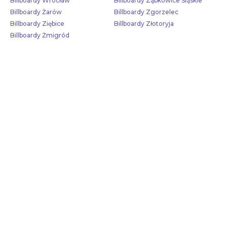
Billboardy Wrocław
Billboardy Ząbkowice Śląskie
Billboardy Żarów
Billboardy Zgorzelec
Billboardy Ziębice
Billboardy Złotoryja
Billboardy Żmigród
Skontaktuj się z nami!