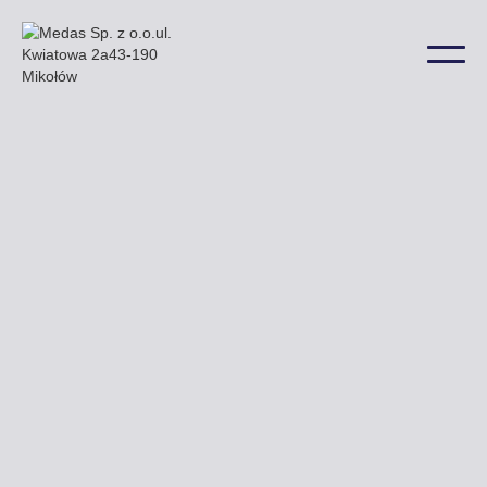
Przy ulicy Konopnickiej Towarowej i Księcia Janusza
znajdują się nasze przykładowe billboardy a także
w wielu innych lokalizacjach na terenie miasta.
Uzyskaj ofertę