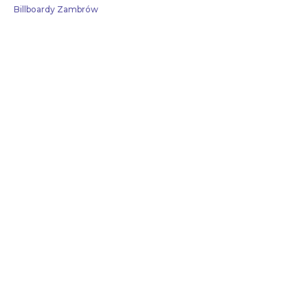
Billboardy Zambrów
Skontaktuj się z nami!
Aby poznać aktualną dostępność tablic w tej
miejscowości, skontaktuj się z nami