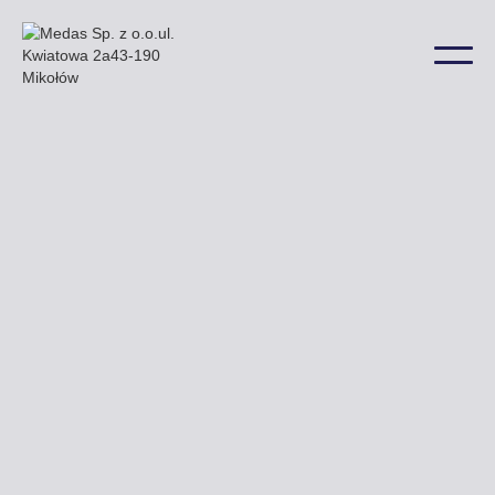
Przykładowe billboardy mogą Państwo znaleźć np.
przy ulicy 3 Maja Sikorskiego i Armii Krajowej a także
w wielu innych lokalizacjach na terenie miasta.
Uzyskaj ofertę