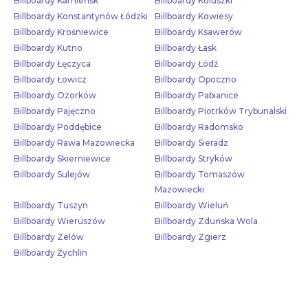
Billboardy Kamieńsk
Billboardy Koluszki
Billboardy Konstantynów Łódzki
Billboardy Kowiesy
Billboardy Krośniewice
Billboardy Ksawerów
Billboardy Kutno
Billboardy Łask
Billboardy Łęczyca
Billboardy Łódź
Billboardy Łowicz
Billboardy Opoczno
Billboardy Ozorków
Billboardy Pabianice
Billboardy Pajęczno
Billboardy Piotrków Trybunalski
Billboardy Poddębice
Billboardy Radomsko
Billboardy Rawa Mazowiecka
Billboardy Sieradz
Billboardy Skierniewice
Billboardy Stryków
Billboardy Sulejów
Billboardy Tomaszów
Mazowiecki
Billboardy Tuszyn
Billboardy Wieluń
Billboardy Wieruszów
Billboardy Zduńska Wola
Billboardy Zelów
Billboardy Zgierz
Billboardy Żychlin