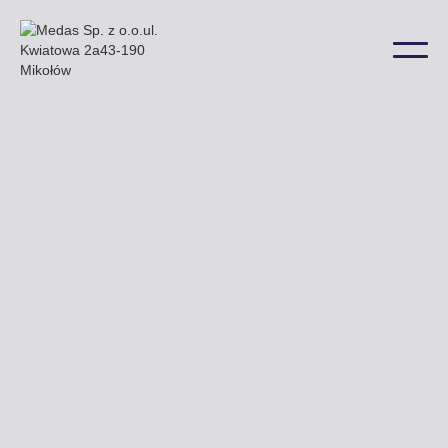
Nasze przykładowe billboardy znajdują się m.in.
przy ulicy Kościuszki Głowackiego oraz Armii
Krajowej a także w wielu innych lokalizacjach na
terenie miasta.
Uzyskaj ofertę