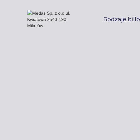
Rodzaje bill