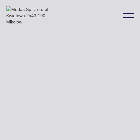
W Środzie Śląskiej m.in. przy ulicy Wrocławskiej
i Drodze Krajowej nr 94 mogą Państwo zobaczyć
billboardy oferowane przez naszą firmę a także
w wielu innych lokalizacjach na terenie miasta.
Uzyskaj ofertę