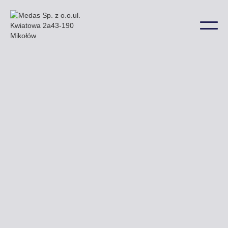
W Nadarzynie nasze billboardy znajdują się np. przy
ulicy Rolnej Katowickiej i Brzozowej a także w wielu
innych lokalizacjach na terenie miasta.
Uzyskaj ofertę