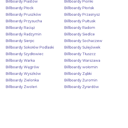
Billboardy Piastów
Billboardy Pionki
Billboardy Płock
Billboardy Płońsk
Billboardy Pruszków
Billboardy Przasnysz
Billboardy Przysucha
Billboardy Pułtusk
Billboardy Raciąż
Billboardy Radom
Billboardy Radzymin
Billboardy Siedlce
Billboardy Sierpc
Billboardy Sochaczew
Billboardy Sokołów Podlaski
Billboardy Sulejówek
Billboardy Szydłowiec
Billboardy Tłuszcz
Billboardy Warka
Billboardy Warszawa
Billboardy Węgrów
Billboardy wołomin
Billboardy Wyszków
Billboardy Ząbki
Billboardy Zielonka
Billboardy Żuromin
Billboardy Zwoleń
Billboardy Żyrardów