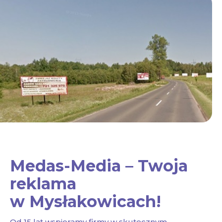
Medas-Media – Twoja
reklama
w Mysłakowicach!
Od 15 lat wspieramy firmy w skutecznym