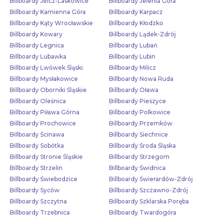
Billboardy Jelcz-Laskowice
Billboardy Jelenia Góra
Billboardy Kamienna Góra
Billboardy Karpacz
Billboardy Kąty Wrocławskie
Billboardy Kłodzko
Billboardy Kowary
Billboardy Lądek-Zdrój
Billboardy Legnica
Billboardy Lubań
Billboardy Lubawka
Billboardy Lubin
Billboardy Lwówek Śląski
Billboardy Milicz
Billboardy Mysłakowice
Billboardy Nowa Ruda
Billboardy Oborniki Śląskie
Billboardy Oława
Billboardy Oleśnica
Billboardy Pieszyce
Billboardy Piława Górna
Billboardy Polkowice
Billboardy Prochowice
Billboardy Przemków
Billboardy Ścinawa
Billboardy Siechnice
Billboardy Sobótka
Billboardy Środa Śląska
Billboardy Stronie Śląskie
Billboardy Strzegom
Billboardy Strzelin
Billboardy Świdnica
Billboardy Świebodzice
Billboardy Świerardów-Zdrój
Billboardy Syców
Billboardy Szczawno-Zdrój
Billboardy Szczytna
Billboardy Szklarska Poręba
Billboardy Trzebnica
Billboardy Twardogóra