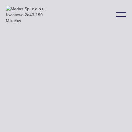
Nasze przykładowe billboardy znaleźć można m.in.
przy ulicy Akademickiej Warszawskiej i Sikorskiego
a także w wielu innych lokalizacjach na terenie
miasta.
Uzyskaj ofertę