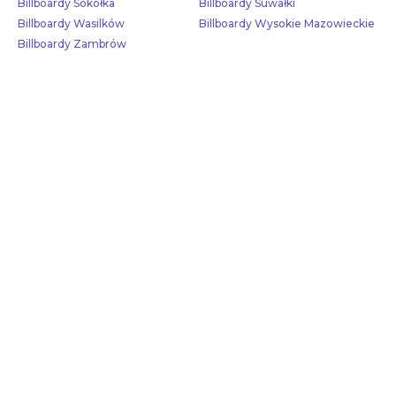
Billboardy Sokółka
Billboardy Suwałki
Billboardy Wasilków
Billboardy Wysokie Mazowieckie
Billboardy Zambrów
Skontaktuj się z nami!
Aby poznać aktualną dostępność tablic w tej