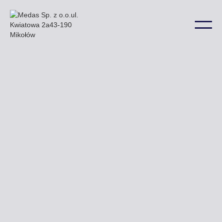
Przy ulicy Kombatantów Polskich Kołobrzeskiej
i Drawskiej można zobaczyć niektóre z naszych
billboardów a także w wielu innych lokalizacjach na
terenie miasta.
Uzyskaj ofertę