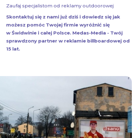
Zaufaj specjalistom od reklamy outdoorowej
Skontaktuj się z nami już dziś i dowiedz się jak
możesz pomóc Twojej firmie wyróżnić się
w Świdwinie i całej Polsce. Medas-Media - Twój
sprawdzony partner w reklamie billboardowej od
15 lat.