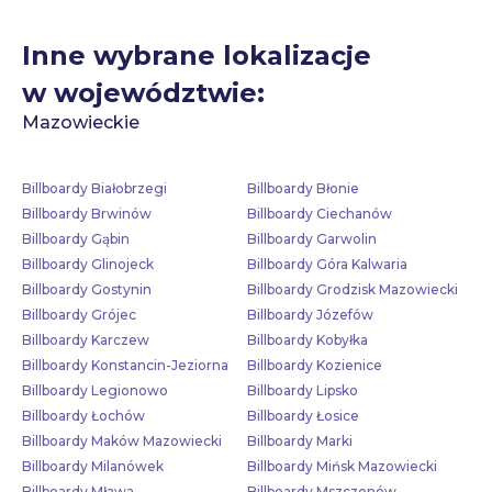
Inne wybrane lokalizacje
w województwie:
Mazowieckie
Billboardy Białobrzegi
Billboardy Błonie
Billboardy Brwinów
Billboardy Ciechanów
Billboardy Gąbin
Billboardy Garwolin
Billboardy Glinojeck
Billboardy Góra Kalwaria
Billboardy Gostynin
Billboardy Grodzisk Mazowiecki
Billboardy Grójec
Billboardy Józefów
Billboardy Karczew
Billboardy Kobyłka
Billboardy Konstancin-Jeziorna
Billboardy Kozienice
Billboardy Legionowo
Billboardy Lipsko
Billboardy Łochów
Billboardy Łosice
Billboardy Maków Mazowiecki
Billboardy Marki
Billboardy Milanówek
Billboardy Mińsk Mazowiecki
Billboardy Mława
Billboardy Mszczonów