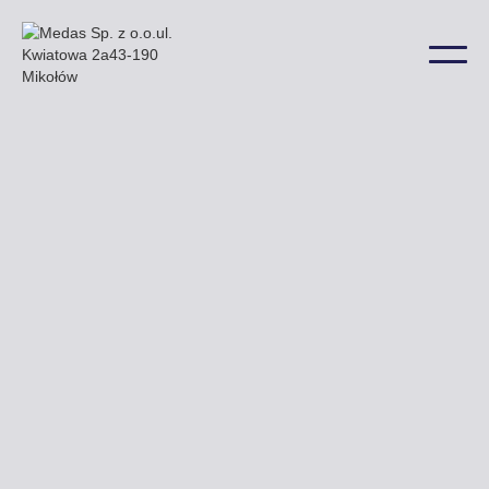
Przykładowe billboardy oferowane przez naszą
firmę zobaczyć Państwo mogą głównie przy ulicy
Polnej Długiej i Przejazdowej a także w wielu innych
lokalizacjach na terenie miasta.
Uzyskaj ofertę