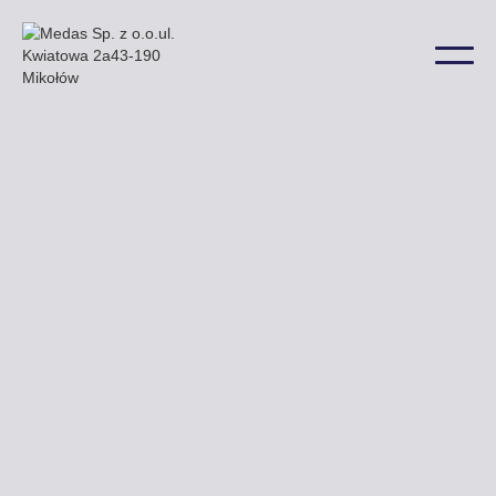
Przykładowe billboardy które oferuje nasza firma
można zobaczyć m.in. przy ulicy Litewskiej Legionów
i Wyszyńskiego a także w wielu innych lokalizacjach
na terenie miasta.
Uzyskaj ofertę