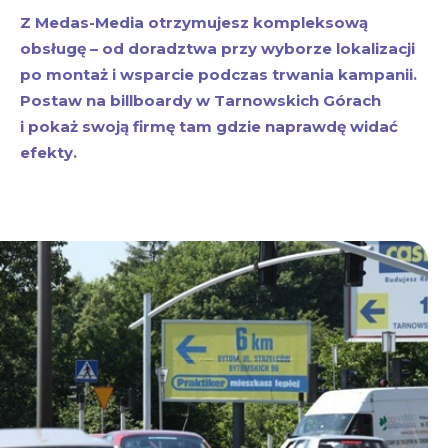
Z Medas-Media otrzymujesz kompleksową
obsługę – od doradztwa przy wyborze lokalizacji
po montaż i wsparcie podczas trwania kampanii.
Postaw na billboardy w Tarnowskich Górach
i pokaż swoją firmę tam gdzie naprawdę widać
efekty.