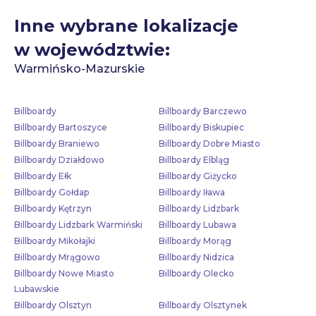
Inne wybrane lokalizacje
w województwie:
Warmińsko-Mazurskie
Billboardy
Billboardy Barczewo
Billboardy Bartoszyce
Billboardy Biskupiec
Billboardy Braniewo
Billboardy Dobre Miasto
Billboardy Działdowo
Billboardy Elbląg
Billboardy Ełk
Billboardy Giżycko
Billboardy Gołdap
Billboardy Iława
Billboardy Kętrzyn
Billboardy Lidzbark
Billboardy Lidzbark Warmiński
Billboardy Lubawa
Billboardy Mikołajki
Billboardy Morąg
Billboardy Mrągowo
Billboardy Nidzica
Billboardy Nowe Miasto
Billboardy Olecko
Lubawskie
Billboardy Olsztyn
Billboardy Olsztynek