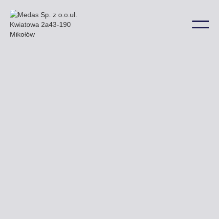
Nasze przykładowe billboardy znaleźć można np.
przy ulicy 3 Maja Warszawskiej i Suwalskiej a także
w wielu innych lokalizacjach na terenie miasta.
Uzyskaj ofertę