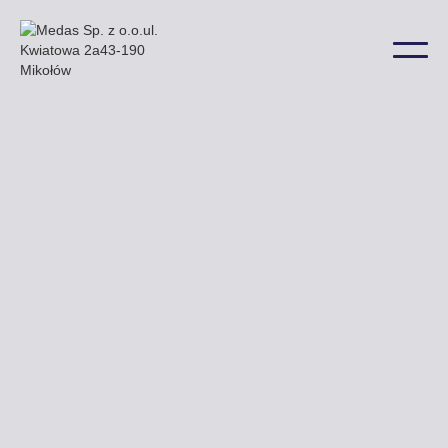
Przy Drodze Krajowej nr 42 mogą Państwo
zobaczyć przykładowe billboardy które oferuje
nasza firma a także w wielu innych lokalizacjach na
terenie miasta.
Uzyskaj ofertę