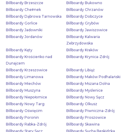
Billboardy Brzeszcze
Billboardy Bukowno
Billboardy Chełmek
Billboardy Chrzanów
Billboardy Dąbrowa Tarnowska
Billboardy Dobczyce
Billboardy Gorlice
Billboardy Grybów
Billboardy Jadowniki
Billboardy Jawiszowice
Billboardy Jordanów
Billboardy Kalwaria
Zebrzydowska
Billboardy Kęty
Billboardy Kraków
Billboardy Krościeńko nad
Billboardy Krynica-Zdrój
Dunajcem
Billboardy Krzeszowice
Billboardy Libiąż
Billboardy Limanowa
Billboardy Maków Podhalański
Billboardy Miechów
Billboardy Mszana Dolna
Billboardy Muszyna
Billboardy Myślenice
Billboardy Niepołomice
Billboardy Nowy Sącz
Billboardy Nowy Targ
Billboardy Olkusz
Billboardy Oświęcim
Billboardy Piwniczna-Zdrój
Billboardy Poronin
Billboardy Proszowice
Billboardy Rabka-Zdrój
Billboardy Skawina
Billboardy Stary Sącz
Billboardy Sucha Beskidzka