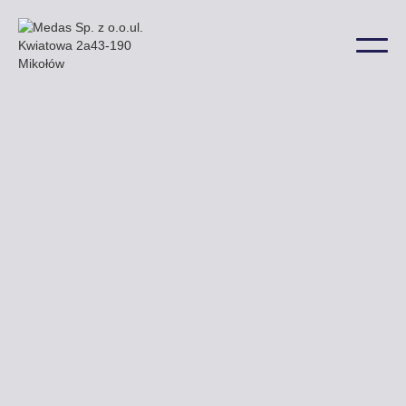
Nasze billboardy zobaczyć można m.in. przy ulicy
Szkolnej Oleśnickiej i Grunwaldzkiej a także w wielu
innych lokalizacjach na terenie miasta.
Uzyskaj ofertę