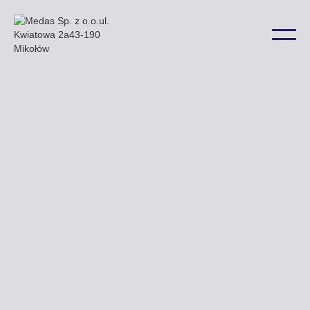
W Orzyszu niektóre z naszych billboardów znajdują
się przy ulicy Ełckiej a także w wielu innych
lokalizacjach na terenie miasta.
Uzyskaj ofertę