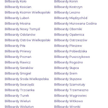
Billboardy Koło
Billboardy Konin
Billboardy Kościan
Billboardy Kostrzyn
Billboardy Koźmin Wielkopolski
Billboardy Leszno
Billboardy Luboń
Billboardy Międzychód
Billboardy Mosina
Billboardy Murowana Goślina
Billboardy Nowy Tomyśl
Billboardy Oborniki
Billboardy Odolanów
Billboardy Opalenica
Billboardy Ostrów Wielkopolski
Billboardy Ostrzeszów
Billboardy Piła
Billboardy Pleszew
Billboardy Pniewy
Billboardy Pobiedziska
Billboardy Poznań
Billboardy Puszczykowo
Billboardy Rawicz
Billboardy Rogoźno
Billboardy Sieraków
Billboardy Słupca
Billboardy Śmigiel
Billboardy Śrem
Billboardy Środa Wielkopolska
Billboardy Stęszew
Billboardy Swarzędz
Billboardy Szamotuły
Billboardy Trzcianka
Billboardy Trzemeszno
Billboardy Turek
Billboardy Wągrowiec
Billboardy Wieluń
Billboardy Witkowo
Billboardy Wolsztyn
Billboardy Wronki