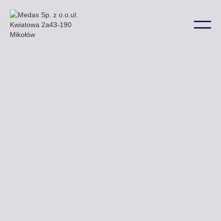
Przy ulicy Młyńskiej Podgórnej oraz Śmigielskiej
znajdą Państwo nasze przykładowe billboardy
a także w wielu innych lokalizacjach na terenie
miasta.
Uzyskaj ofertę