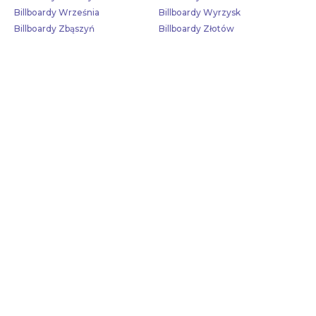
Billboardy Września
Billboardy Wyrzysk
Billboardy Zbąszyń
Billboardy Złotów
Skontaktuj się z nami!
Aby poznać aktualną dostępność tablic w tej