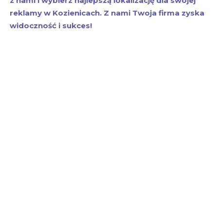
z nami i wybierz najlepszą lokalizację dla swojej
reklamy w Kozienicach. Z nami Twoja firma zyska
widoczność i sukces!