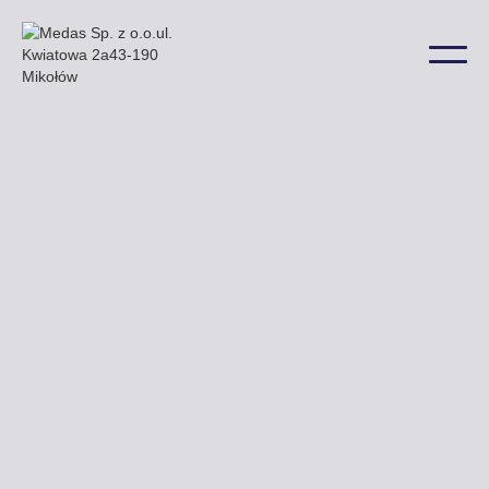
W Kozienicach nasze billboardy znajdą Państwo np.
przy ulicy Kolejowej Kasztanowej i Młyńskiej a także
w wielu innych lokalizacjach na terenie miasta.
Uzyskaj ofertę