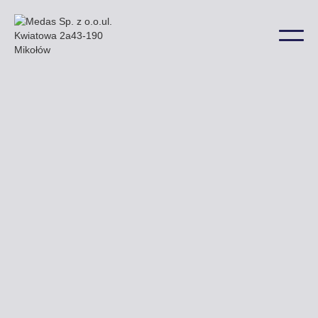
Przykładowe billboardy oferowane przez naszą
firmę zobaczyć można głównie przy ulicy
Korfantego Warszawskiej i Francuskiej a także
w wielu innych lokalizacjach na terenie miasta.
Uzyskaj ofertę