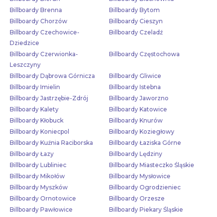
Billboardy Brenna
Billboardy Bytom
Billboardy Chorzów
Billboardy Cieszyn
Billboardy Czechowice-
Billboardy Czeladź
Dziedzice
Billboardy Czerwionka-
Billboardy Częstochowa
Leszczyny
Billboardy Dąbrowa Górnicza
Billboardy Gliwice
Billboardy Imielin
Billboardy Istebna
Billboardy Jastrzębie-Zdrój
Billboardy Jaworzno
Billboardy Kalety
Billboardy Katowice
Billboardy Kłobuck
Billboardy Knurów
Billboardy Koniecpol
Billboardy Koziegłowy
Billboardy Kuźnia Raciborska
Billboardy Łaziska Górne
Billboardy Łazy
Billboardy Lędziny
Billboardy Lubliniec
Billboardy Miasteczko Śląskie
Billboardy Mikołów
Billboardy Mysłowice
Billboardy Myszków
Billboardy Ogrodzieniec
Billboardy Ornotowice
Billboardy Orzesze
Billboardy Pawłowice
Billboardy Piekary Śląskie