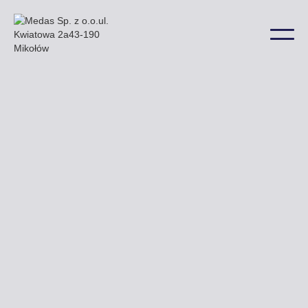
Przy ulicy Białostockiej Żytniej i Grabowskiej znajdą
Państwo nasze przykładowe billboardy a także
w wielu innych lokalizacjach na terenie miasta.
Uzyskaj ofertę